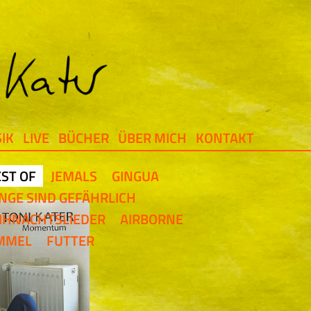
IK
LIVE
BÜCHER
ÜBER MICH
KONTAKT
ST OF
JEMALS
GINGUA
NGE SIND GEFÄHRLICH
IHNACHTSLIEDER
AIRBORNE
IMMEL
FUTTER