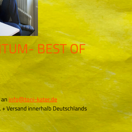
TUM- BEST OF
s
l an
info@toni-kater.de
t. + Versand innerhalb Deutschlands