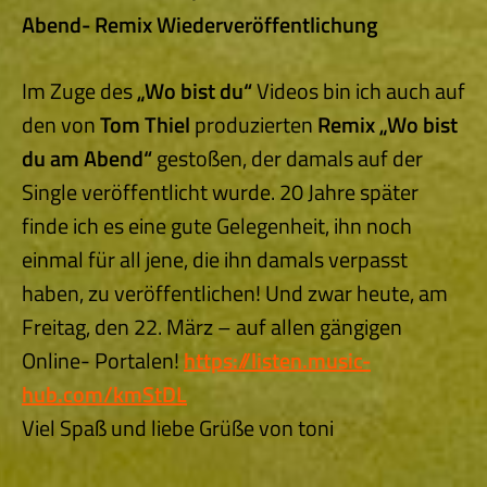
Abend- Remix Wiederveröffentlichung
Im Zuge des
„Wo bist du“
Videos bin ich auch auf
den von
Tom Thiel
produzierten
Remix „Wo bist
du am Abend“
gestoßen, der damals auf der
Single veröffentlicht wurde. 20 Jahre später
finde ich es eine gute Gelegenheit, ihn noch
einmal für all jene, die ihn damals verpasst
haben, zu veröffentlichen! Und zwar heute, am
Freitag, den 22. März – auf allen gängigen
Online- Portalen!
https://listen.music-
hub.com/kmStDL
Viel Spaß und liebe Grüße von toni