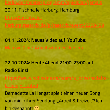
berlin.de/theater/programm/spielplan/jemals
30.11. Fischhalle Harburg, Hamburg
https://fischhalle-
harburg.reservix.de/p/reservix/event/2259459
01.11.2024: Neues Video auf YouTube:
Man weiß nie-Arbeitszimmer-Version
22.10.2024: Heute Abend 21:00-23:00 auf
Radio
Eins!
https://www.radioeins.de/team/a_z/bernadette-
la-hengst-.html
Bernadette La Hengst spielt einen neuen Song
von mir in ihrer Sendung „Arbeit & Freizeit“! Ich
bin gespannt!