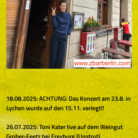
18.08.2025: ACHTUNG: Das
Konzert am 23.8. in
Lychen wurde auf den 15.11. verlegt!!
26.07.2025: Toni Kater live auf dem Weingut
Grober-Feetz bei Freyburg (Unstrut)