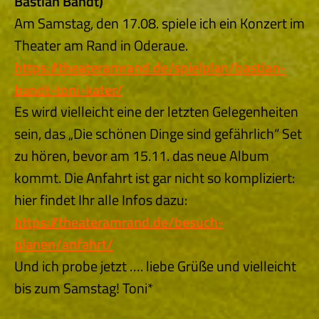
Bastian
Bandt)
Am Samstag, den 17.08. spiele ich ein Konzert im
Theater am Rand in Oderaue.
https://theateramrand.de/spielplan/bastian-
bandt-toni-kater/
Es wird vielleicht eine der letzten Gelegenheiten
sein, das „Die schönen Dinge sind gefährlich“ Set
zu hören, bevor am 15.11. das neue Album
kommt. Die Anfahrt ist gar nicht so kompliziert:
hier findet Ihr alle Infos dazu:
https://theateramrand.de/besuch-
planen/anfahrt/
Und ich probe jetzt …. liebe Grüße und vielleicht
bis zum Samstag! Toni*