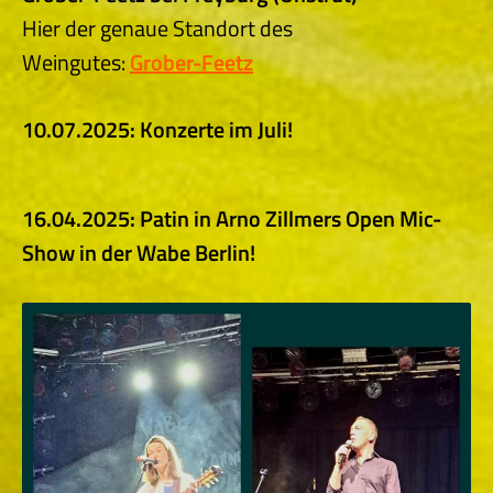
Hier der genaue Standort des
Weingutes:
Grober-Feetz
10.07.2025: Konzerte im Juli!
16.04.2025: Patin in Arno Zillmers Open Mic-
Show in der Wabe Berlin!