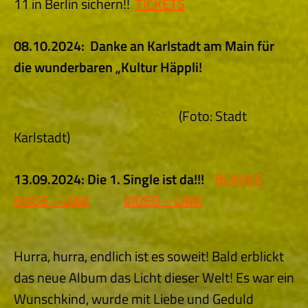
11 in Berlin sichern!!
TICKETS
08.10.2024: Danke an Karlstadt am Main für
die wunderbaren „Kultur Häppli!
(Foto: Stadt
Karlstadt)
13.09.2024: Die 1. Single ist da!!!
BLAUES
HAUS – LINK
VIDEO – LINK
Hurra, hurra, endlich ist es soweit! Bald erblickt
das neue Album das Licht dieser Welt! Es war ein
Wunschkind, wurde mit Liebe und Geduld