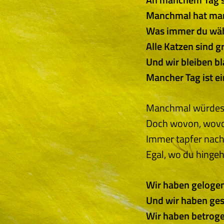
Manchmal hat man
Was immer du wähl
Alle Katzen sind g
Und wir bleiben bl
Mancher Tag ist ei
Manchmal würdest
Doch wovon, wovo
Immer tapfer nach
Egal, wo du hingeh
Wir haben geloge
Und wir haben ge
Wir haben betrog