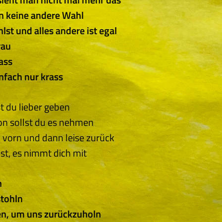
 keine andere Wahl
st und alles andere ist egal
rau
ass
nfach nur krass
 du lieber geben
n sollst du es nehmen
 vorn und dann leise zurück
st, es nimmt dich mit
n
stohln
en, um uns zurückzuholn