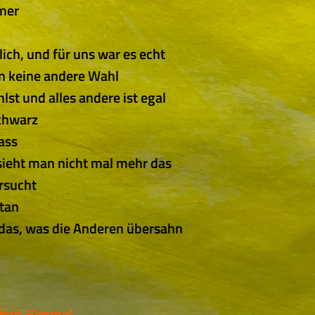
mer
lich, und für uns war es echt
 keine andere Wahl
st und alles andere ist egal
schwarz
ass
ieht man nicht mal mehr das
rsucht
etan
das, was die Anderen übersahn
l Vom Himmel