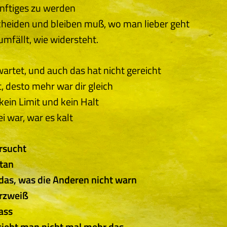
nftiges zu werden
heiden und bleiben muß, wo man lieber geht
umfällt, wie widersteht.
rtet, und auch das hat nicht gereicht
t, desto mehr war dir gleich
kein Limit und kein Halt
 war, war es kalt
rsucht
etan
as, was die Anderen nicht warn
arzweiß
ass
ieht man nicht mal mehr das