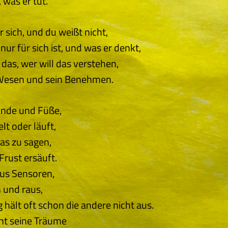
 was er tut.
ür sich, und du weißt nicht,
 nur für sich ist, und was er denkt,
 das, wer will das verstehen,
Wesen und sein Benehmen.
ände und Füße,
lt oder läuft,
as zu sagen,
Frust ersäuft.
us Sensoren,
 und raus,
hält oft schon die andere nicht aus.
ht seine Träume