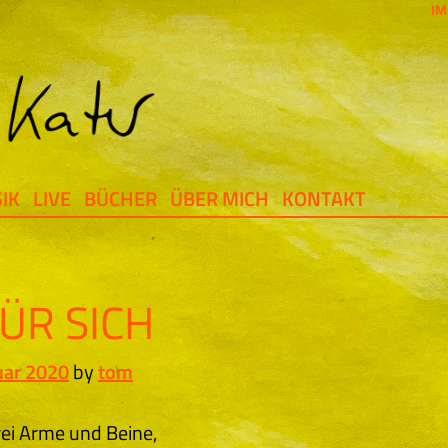
IM
IK
LIVE
BÜCHER
ÜBER MICH
KONTAKT
ÜR SICH
uar 2020
by
tom
ei Arme und Beine,