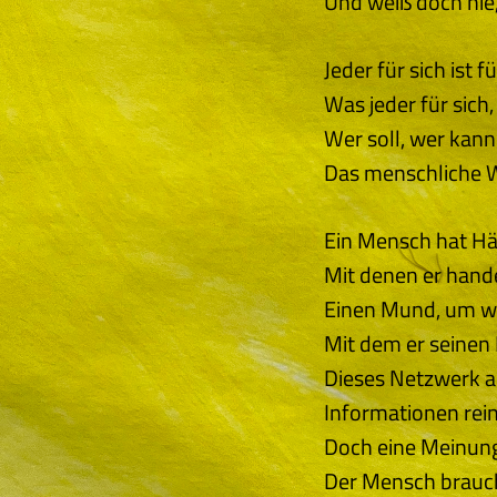
Und weiß doch nie,
Jeder für sich ist f
Was jeder für sich,
Wer soll, wer kann
Das menschliche 
Ein Mensch hat H
Mit denen er hande
Einen Mund, um w
Mit dem er seinen 
Dieses Netzwerk a
Informationen rein
Doch eine Meinung 
Der Mensch brauc