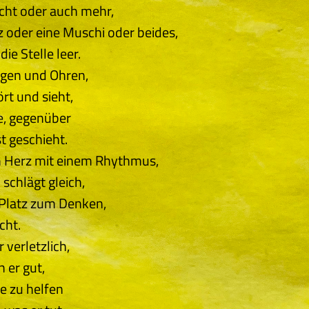
ht oder auch mehr,
 oder eine Muschi oder beides,
ie Stelle leer.
gen und Ohren,
rt und sieht,
e, gegenüber
t geschieht.
n Herz mit einem Rhythmus,
schlägt gleich,
 Platz zum Denken,
cht.
 verletzlich,
 er gut,
e zu helfen