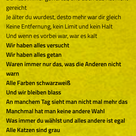
gereicht
Je älter du wurdest, desto mehr war dir gleich
Keine Entfernung, kein Limit und kein Halt
Und wenn es vorbei war, war es kalt
Wir haben alles versucht
Wir haben alles getan
Waren immer nur das, was die Anderen nicht
warn
Alle Farben schwarzweiß
Und wir bleiben blass
An manchem Tag sieht man nicht mal mehr das
Manchmal hat man keine andere Wahl
Was immer du wählst und alles andere ist egal
Alle Katzen sind grau