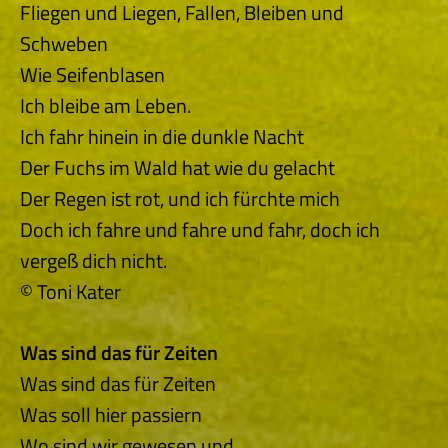
Fliegen und Liegen, Fallen, Bleiben und
Schweben
Wie Seifenblasen
Ich bleibe am Leben.
Ich fahr hinein in die dunkle Nacht
Der Fuchs im Wald hat wie du gelacht
Der Regen ist rot, und ich fürchte mich
Doch ich fahre und fahre und fahr, doch ich
vergeß dich nicht.
© Toni Kater
Was sind das für Zeiten
Was sind das für Zeiten
Was soll hier passiern
Wo sind wir gewesen und