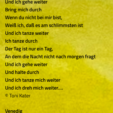
Und ich gehe weiter
Bring mich durch
Wenn du nicht bei mir bist,
Weiß ich, daß es am schlimmsten ist
Und ich tanze weiter
Ich tanze durch
Der Tag ist nur ein Tag,
An dem die Nacht nicht nach morgen fragt
Und ich gehe weiter
Und halte durch
Und ich tanze mich weiter
Und ich dreh mich weiter….
© Toni Kater
Venedig