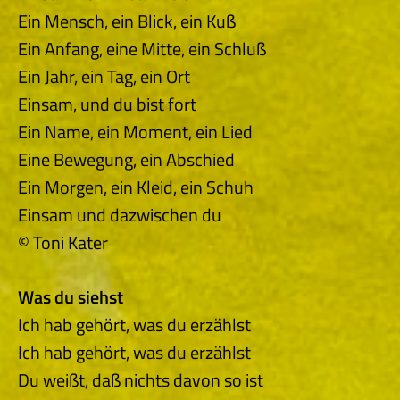
Ein Mensch, ein Blick, ein Kuß
Ein Anfang, eine Mitte, ein Schluß
Ein Jahr, ein Tag, ein Ort
Einsam, und du bist fort
Ein Name, ein Moment, ein Lied
Eine Bewegung, ein Abschied
Ein Morgen, ein Kleid, ein Schuh
Einsam und dazwischen du
© Toni Kater
Was du siehst
Ich hab gehört, was du erzählst
Ich hab gehört, was du erzählst
Du weißt, daß nichts davon so ist