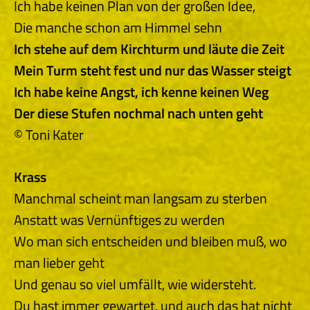
Ich habe keinen Plan von der großen Idee,
Die manche schon am Himmel sehn
Ich stehe auf dem Kirchturm und läute die Zeit
Mein Turm steht fest und nur das Wasser steigt
Ich habe keine Angst, ich kenne keinen Weg
Der diese Stufen nochmal nach unten geht
© Toni Kater
Krass
Manchmal scheint man langsam zu sterben
Anstatt was Vernünftiges zu werden
Wo man sich entscheiden und bleiben muß, wo
man lieber geht
Und genau so viel umfällt, wie widersteht.
Du hast immer gewartet, und auch das hat nicht