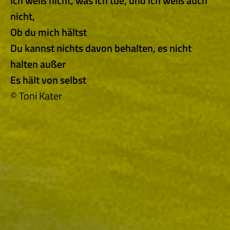
Ich weiß nicht, was ich tue, und ich weiß auch
nicht,
Ob du mich hältst
Du kannst nichts davon behalten, es nicht
halten außer
Es hält von selbst
© Toni Kater