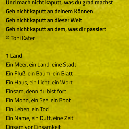
Und mach nicht kaputt, was du grad machst
Geh nicht kaputt an deinem Können
Geh nicht kaputt an dieser Welt
Geh nicht kaputt an dem, was dir passiert
© Toni Kater
1 Land
Ein Meer, ein Land, eine Stadt
Ein Fluß, ein Baum, ein Blatt
Ein Haus, ein Licht, ein Wort
Einsam, denn du bist fort
Ein Mond, ein See, ein Boot
Ein Leben, ein Tod
Ein Name, ein Duft, eine Zeit
Einsam vor Einsamkeit