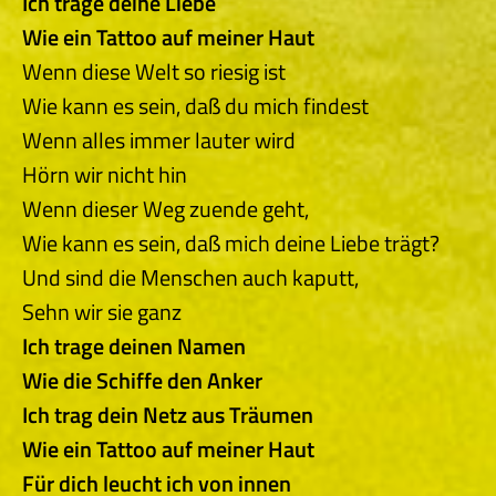
Ich trage deine Liebe
Wie ein Tattoo auf meiner Haut
Wenn diese Welt so riesig ist
Wie kann es sein, daß du mich findest
Wenn alles immer lauter wird
Hörn wir nicht hin
Wenn dieser Weg zuende geht,
Wie kann es sein, daß mich deine Liebe trägt?
Und sind die Menschen auch kaputt,
Sehn wir sie ganz
Ich trage deinen Namen
Wie die Schiffe den Anker
Ich trag dein Netz aus Träumen
Wie ein Tattoo auf meiner Haut
Für dich leucht ich von innen