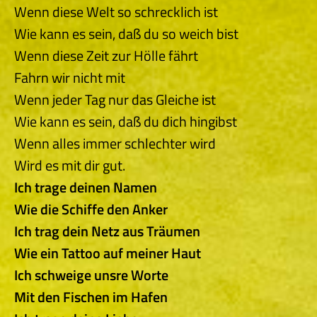
Wenn diese Welt so schrecklich ist
Wie kann es sein, daß du so weich bist
Wenn diese Zeit zur Hölle fährt
Fahrn wir nicht mit
Wenn jeder Tag nur das Gleiche ist
Wie kann es sein, daß du dich hingibst
Wenn alles immer schlechter wird
Wird es mit dir gut.
Ich trage deinen Namen
Wie die Schiffe den Anker
Ich trag dein Netz aus Träumen
Wie ein Tattoo auf meiner Haut
Ich schweige unsre Worte
Mit den Fischen im Hafen